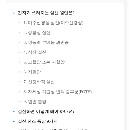
갑자기 쓰러지는 실신 원인은?
1. 미주신경성 실신(미주신경성)
2. 상황성 실신
3. 경동맥 부비동 과민증
4. 심장 실신
5. 고혈압 또는 저혈압
6. 저혈당
7. 신경학적 실신
8. 자세성 기립성 빈맥 증후군(POTS)
9. 원인 불명
실신하면 어떻게 해야 하나요?
실신 전조 증상 9가지