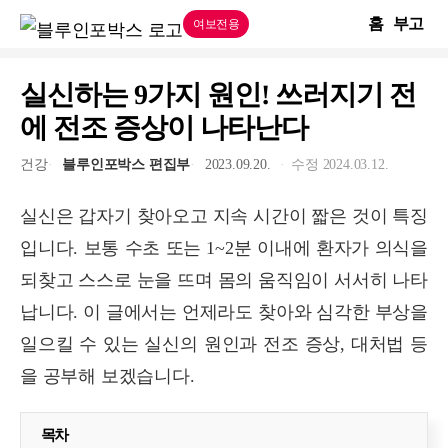
홈
부고
여보전용
실신하는 9가지 원인! 쓰러지기 전
에 전조 증상이 나타난다
건강
블루인포박스 편집부
2023.09.20.
수정 2024.03.12.
실신은 갑자기 찾아오고 지속 시간이 짧은 것이 특징
입니다. 보통 수초 또는 1~2분 이내에 환자가 의식을
되찾고 스스로 눈을 뜨며 몸의 움직임이 서서히 나타
납니다. 이 글에서는 언제라도 찾아와 심각한 부상을
일으킬 수 있는 실신의 원인과 전조 증상, 대처법 등
을 공부해 보겠습니다.
목차