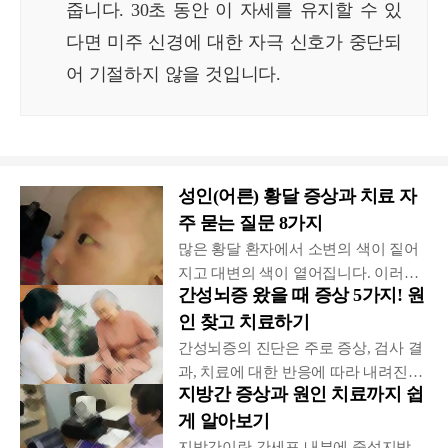
줍니다. 30초 동안 이 자세를 유지할 수 있
다면 미주 신경에 대한 자극 신호가 중단되
어 기절하지 않을 것입니다.
성인(어른) 황달 증상과 치료 자
주 묻는 질문 8가지
많은 황달 환자에서 소변의 색이 짙어
지고 대변의 색이 옅어집니다. 이러한
간성뇌증 왔을 때 증상 5가지! 원
변화는 폐색과 같은 문제로 인해 빌리
인 찾고 치료하기
루빈이 대변과 함께 제거되지 않고 소
변으로 배설되는 빌리루빈의 양이 증
간성뇌증의 진단은 주로 증상, 검사 결
가하기 때문에 발생합니다.
과, 치료에 대한 반응에 따라 내려진다.
지방간 증상과 원인 치료까지 쉽
의사는 뇌증을 유발할 수 있는 사건(예:
게 알아보기
감염, 약물 등)에 대해 물어보고 가능한
원인을 파악합니다. 혈액 검사를 통해
지방간이란 간세포 내부에 중성지방