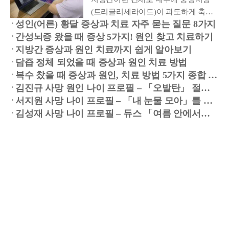
뇌증 유발 요인, 특히 치료 가능한 질병
(트리글리세라이드)이 과도하게 축적
(예: 소화관 감염이나 출혈 등)을 확인
성인(어른) 황달 증상과 치료 자주 묻는 질문 8가지
된 상태입니다. 지방간은 염증을 일으
하고 진단을 확정합니다. 암모니아 수
간성뇌증 왔을 때 증상 5가지! 원인 찾고 치료하기
킬 수도 있고 그렇지 않을 수도 있다.
치도 측정합니다.
지방간 증상과 원인 치료까지 쉽게 알아보기
지방간으로 인한 간 염증을 지방간염
이라고 합니다. 이 염증으로 인해 흉터
담즙 정체 되었을 때 증상과 원인 치료 방법
가 생길 수 있습니다(섬유화). 섬유화
복수 찼을 때 증상과 원인, 치료 방법 5가지 종합 자
료
는 종종 간경변증(흉터로 인해 간 구조
김진규 사망 원인 나이 프로필 – 「오발탄」 절제
를 연기한 배우
가 변형되고 기능이 손상되는 것)으로
서지원 사망 나이 프로필 – 「내 눈물 모아」를 남
긴 가수
진행됩니다. 과음 이외의 상황에서 발
김성재 사망 나이 프로필 – 듀스 「여름 안에서」
의 가수
생한 지방간(섬유화 유무에 관계없이)
김소희 사망 원인 나이 프로필 – 「춘향가」 문을
을 비알코올성 지방간 질환(NAFLD)이
연 미성의 명창
길옥윤 사망 원인과 프로필 | 향년 68세, 가요를 바
라고 하며, NAFLD는 대부분 다음과 같
꾼 작곡가
기초연금 신청 방법, 까다롭다며 포기하지 마세요!
은 […]
실전 꿀팁 총정리
건강보험 환급금 조회 신청 방법
블루인포박스
메인이동
© BLUEINFOBOX.COM
여보전용
개인정보처리방침
이 포스팅은 쿠팡 파트너스 활동의 일환으로, 이에 따른